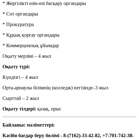
* Жергілікті өзін-өзі басқару органдары
* Сот органдары
* Прокуратура
* Құқық қорғау органдары
* Коммерциялық ұйымдар
Оқыту мерзімі – 4 жыл
Оқыту түрі:
Күндізгі – 4 жыл
Орта-арнаулы білімнің (колледж) негізінде–3 жыл
Сырттай – 2 жыл
Оқыту тілдері:
қазақ, орыс
Байланыс мәліметтері:
Кәсіби бағдар беру бөлімі - 8-(7162)-33-42-82, +7-701-742-38-