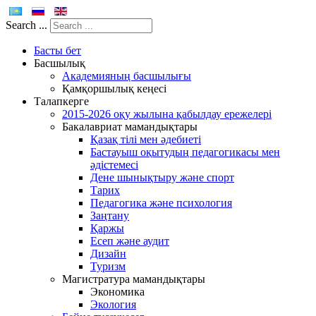
Search ...
Басты бет
Басшылық
Академияның басшылығы
Қамқоршылық кеңесі
Талапкерге
2015-2026 оқу жылына қабылдау ережелері
Бакалавриат мамандықтары
Қазақ тілі мен әдебиеті
Бастауыш оқытудың педагогикасы мен
әдістемесі
Дене шынықтыру және спорт
Тарих
Педагогика және психология
Заңтану
Қаржы
Есеп және аудит
Дизайн
Туризм
Магистратура мамандықтары
Экономика
Экология