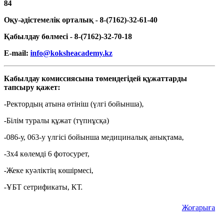
84
Оқу-әдістемелік орталық - 8-(7162)-32-61-40
Қабылдау бөлмесі - 8-(7162)-32-70-18
E-mail:
info@koksheacademy.kz
Кабылдау комиссиясына төмендегідей құжаттарды
тапсыру қажет:
-Ректордың атына өтініш (үлгі бойынша),
-Білім туралы құжат (түпнұсқа)
-086-у, 063-у үлгісі бойынша медициналық анықтама,
-3х4 көлемді 6 фотосурет,
-Жеке куәліктің көшірмесі,
-ҰБТ сетрификаты, КТ.
Жоғарыға