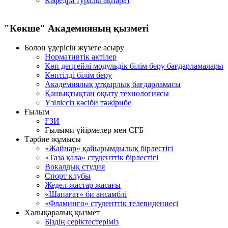
Кафедра туралы ақпарат
"Көкше" Академияның қызметi
Болон үдерісін жүзеге асыру
Нормативтік актілер
Көп деңгейлі модульдік білім беру бағдарламалары
Көптілді білім беру
Академиялық ұтқырлық бағдарламасы
Қашықтықтан оқыту технологиясы
Үзіліссіз кәсіби тәжірибе
Ғылым
ҒЗИ
Ғылыми үйірмелер мен СҒБ
Тәрбие жұмысы
«Жайнар» қайырымдылық бірлестігі
«Таза қала» студенттік бірлестігі
Вокалдық студия
Спорт клубы
Жедел-жастар жасағы
«Шапағат» би ансамблі
«Фламинго» студенттік телевидениесі
Халықаралық қызмет
Біздің серіктестеріміз