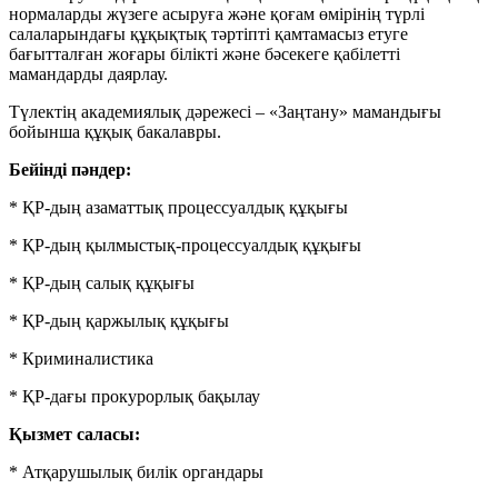
нормаларды жүзеге асыруға және қоғам өмірінің түрлі
салаларындағы құқықтық тәртіпті қамтамасыз етуге
бағытталған жоғары білікті және бәсекеге қабілетті
мамандарды даярлау.
Түлектің академиялық дәрежесі – «Заңтану» мамандығы
бойынша құқық бакалавры.
Бейінді пәндер:
* ҚР-дың азаматтық процессуалдық құқығы
* ҚР-дың қылмыстық-процессуалдық құқығы
* ҚР-дың салық құқығы
* ҚР-дың қаржылық құқығы
* Криминалистика
* ҚР-дағы прокурорлық бақылау
Қызмет саласы:
* Атқарушылық билік органдары