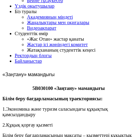
Бейне тұсаукесер
Үздік оқытушылар
Біз туралы
Академияның міндеті
Жаңалықтары мен оқиғалары
Видеоақпарат
Студенттік өмір
«Жас Отан» жастар қанаты
Жастар ісі жөніндегі комитет
Жатақхананың студенттік кеңесі
Ректордың блогы
Байланыстар
«Заңтану» мамандығы
5В030100 «Заңтану» мамандығы
Білім беру бағдарламасының траекториясы:
1.Экономика және туризм саласындағы құқықтық
қамсыздандыру
2.Құқық қорғау қызметі
Білім беру бағдарламасының мақсаты – қызметтері құқықтық