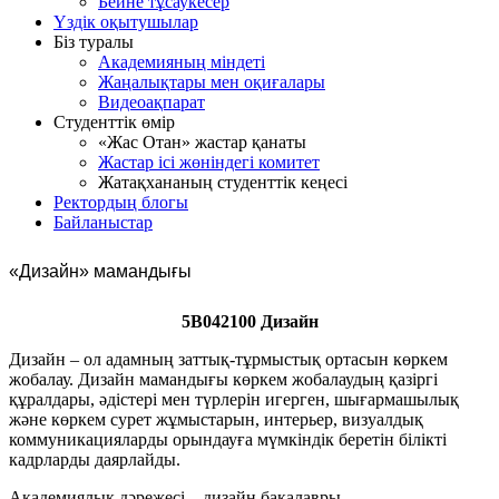
Бейне тұсаукесер
Үздік оқытушылар
Біз туралы
Академияның міндеті
Жаңалықтары мен оқиғалары
Видеоақпарат
Студенттік өмір
«Жас Отан» жастар қанаты
Жастар ісі жөніндегі комитет
Жатақхананың студенттік кеңесі
Ректордың блогы
Байланыстар
«Дизайн» мамандығы
5В042100 Дизайн
Дизайн – ол адамның заттық-тұрмыстық ортасын көркем
жобалау. Дизайн мамандығы көркем жобалаудың қазіргі
құралдары, әдістері мен түрлерін игерген, шығармашылық
және көркем сурет жұмыстарын, интерьер, визуалдық
коммуникацияларды орындауға мүмкіндік беретін білікті
кадрларды даярлайды.
Академиялық дәрежесі – дизайн бакалавры