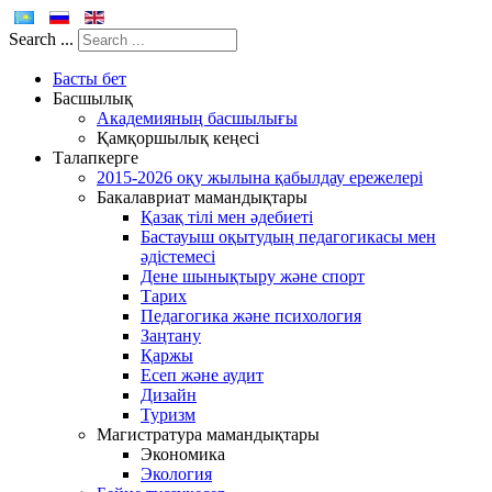
Search ...
Басты бет
Басшылық
Академияның басшылығы
Қамқоршылық кеңесі
Талапкерге
2015-2026 оқу жылына қабылдау ережелері
Бакалавриат мамандықтары
Қазақ тілі мен әдебиеті
Бастауыш оқытудың педагогикасы мен
әдістемесі
Дене шынықтыру және спорт
Тарих
Педагогика және психология
Заңтану
Қаржы
Есеп және аудит
Дизайн
Туризм
Магистратура мамандықтары
Экономика
Экология