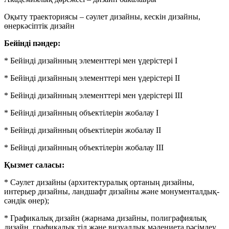
Оқыту траекториясы – сәулет дизайны, кескін дизайны,
өнеркәсіптік дизайн
Бейінді пәндер:
* Бейінді дизайнның элементтері мен үдерістері I
* Бейінді дизайнның элементтері мен үдерістері II
* Бейінді дизайнның элементтері мен үдерістері III
* Бейінді дизайнның объектілерін жобалау I
* Бейінді дизайнның объектілерін жобалау II
* Бейінді дизайнның объектілерін жобалау III
Қызмет саласы:
* Сәулет дизайны (архитектуралық ортаның дизайны,
интерьер дизайны, ландшафт дизайны және монументалдық-
сәндік өнер);
* Графикалық дизайн (жарнама дизайны, полиграфиялық
дизайн, графикалық тіл және визуалдық мәдениета,рәсімдеу