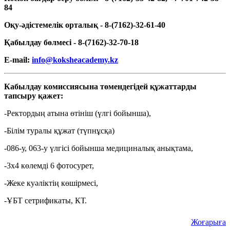
84
Оқу-әдістемелік орталық - 8-(7162)-32-61-40
Қабылдау бөлмесі - 8-(7162)-32-70-18
E-mail:
info@koksheacademy.kz
Кабылдау комиссиясына төмендегідей құжаттарды
тапсыру қажет:
-Ректордың атына өтініш (үлгі бойынша),
-Білім туралы құжат (түпнұсқа)
-086-у, 063-у үлгісі бойынша медициналық анықтама,
-3х4 көлемді 6 фотосурет,
-Жеке куәліктің көшірмесі,
-ҰБТ сетрификаты, КТ.
Жоғарыға