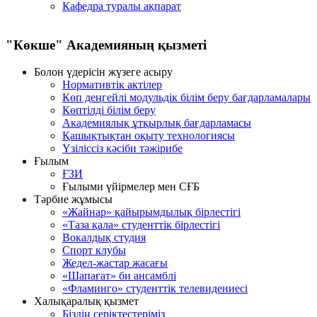
Кафедра туралы ақпарат
"Көкше" Академияның қызметi
Болон үдерісін жүзеге асыру
Нормативтік актілер
Көп деңгейлі модульдік білім беру бағдарламалары
Көптілді білім беру
Академиялық ұтқырлық бағдарламасы
Қашықтықтан оқыту технологиясы
Үзіліссіз кәсіби тәжірибе
Ғылым
ҒЗИ
Ғылыми үйірмелер мен СҒБ
Тәрбие жұмысы
«Жайнар» қайырымдылық бірлестігі
«Таза қала» студенттік бірлестігі
Вокалдық студия
Спорт клубы
Жедел-жастар жасағы
«Шапағат» би ансамблі
«Фламинго» студенттік телевидениесі
Халықаралық қызмет
Біздің серіктестеріміз