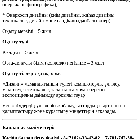
өнері және фотографика);
* Өнеркәсіп дизайны (киім дизайны, жиһаз дизайны,
техникалық дизайн және сәндік-қолданбалы өнер)
Оқыту мерзімі – 5 жыл
Оқыту түрі:
Күндізгі – 5 жыл
Орта-арнаулы білім (колледж) негізінде – 3 жыл
Оқыту тілдері:
қазақ, орыс
«Дизайн» мамандығының түлегі компьютерлік үлгілеу,
макеттеу, эстетикалық талаптарға жауап беретін
экспозицияны дайындау арқылы тауар
мен өнімдердің үлгілерін жобалау, заттардың сырт пішінін
қалыптастыру және құрастыру міндеттерін атқарады.
Байланыс мәліметтері:
Кәсіби бағдар беру бөлімі - 8-(7162)-33-42-82, +7-701-742-38-