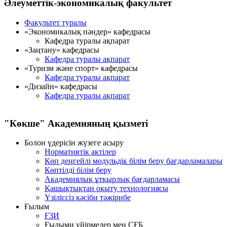
Әлеуметтік-экономикалық факультет
Факультет туралы
«Экономикалық пәндер» кафедрасы
Кафедра туралы ақпарат
«Заңтану» кафедрасы
Кафедра туралы ақпарат
«Туризм және спорт» кафедрасы
Кафедра туралы ақпарат
«Дизайн» кафедрасы
Кафедра туралы ақпарат
"Көкше" Академияның қызметi
Болон үдерісін жүзеге асыру
Нормативтік актілер
Көп деңгейлі модульдік білім беру бағдарламалары
Көптілді білім беру
Академиялық ұтқырлық бағдарламасы
Қашықтықтан оқыту технологиясы
Үзіліссіз кәсіби тәжірибе
Ғылым
ҒЗИ
Ғылыми үйірмелер мен СҒБ