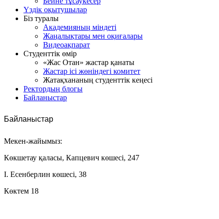
Бейне тұсаукесер
Үздік оқытушылар
Біз туралы
Академияның міндеті
Жаңалықтары мен оқиғалары
Видеоақпарат
Студенттік өмір
«Жас Отан» жастар қанаты
Жастар ісі жөніндегі комитет
Жатақхананың студенттік кеңесі
Ректордың блогы
Байланыстар
Байланыстар
Мекен-жайымыз:
Көкшетау қаласы, Капцевич көшесі, 247
І. Есенберлин көшесі, 38
Көктем 18