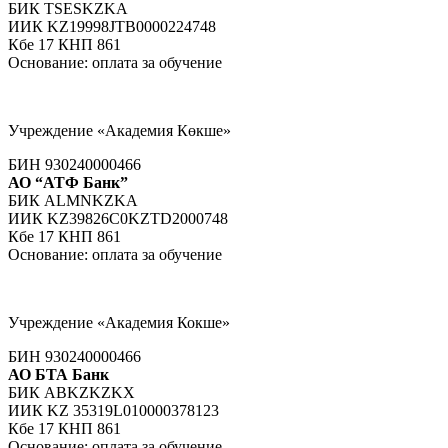
БИК TSESKZKA
ИИК KZ19998JTB0000224748
Кбе 17 КНП 861
Основание: оплата за обучение
Учреждение «Академия Көкше»
БИН 930240000466
АО “АТФ Банк”
БИК ALMNKZKA
ИИК KZ39826C0KZTD2000748
Кбе 17 КНП 861
Основание: оплата за обучение
Учреждение «Академия Кокше»
БИН 930240000466
АО БТА Банк
БИК АВKZKZKX
ИИК KZ 35319L010000378123
Кбе 17 КНП 861
Основание: оплата за обучение