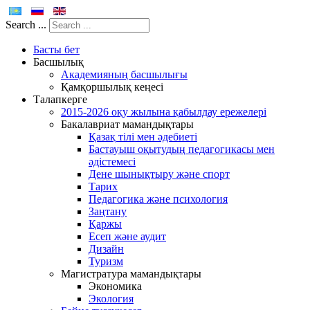
Search ...
Басты бет
Басшылық
Академияның басшылығы
Қамқоршылық кеңесі
Талапкерге
2015-2026 оқу жылына қабылдау ережелері
Бакалавриат мамандықтары
Қазақ тілі мен әдебиеті
Бастауыш оқытудың педагогикасы мен
әдістемесі
Дене шынықтыру және спорт
Тарих
Педагогика және психология
Заңтану
Қаржы
Есеп және аудит
Дизайн
Туризм
Магистратура мамандықтары
Экономика
Экология