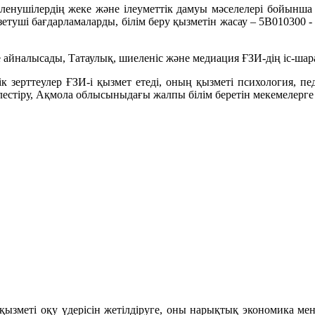
биеленушілердің жеке және ілеуметтік дамуы мәселелері бойынш
етуші бағдарламаларды, білім беру қызметін жасау – 5В010300 
айналысады, Татаулық, шиеленіс және медиация ҒЗИ-дің іс-шар
 зерттеулер ҒЗИ-і қызмет етеді, оның қызметі психология, п
естіру, Ақмола облысыныдағы жалпы білім беретін мекемелерге
ызметі оқу үдерісін жетілдіруге, оны нарықтық экономика мен 