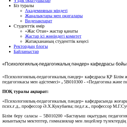
Үздік оқытушылар
Біз туралы
Академияның міндеті
Жаңалықтары мен оқиғалары
Видеоақпарат
Студенттік өмір
«Жас Отан» жастар қанаты
Жастар ісі жөніндегі комитет
Жатақхананың студенттік кеңесі
Ректордың блогы
Байланыстар
«Психологиялық-педагогикалық пәндер» кафедрасы бойы
«Психологиялық-педагогикалық пәндер» кафедрасы ҚР Білім 
педагогикасы мен әдістемесі»
,
5В010300 - «Педагогика және п
ПОҚ туралы ақпарат
:
«Психологиялық-педагогикалық пәндер» кафедрасында жоғары б
псих.ғ.д., профессор Ә.Х.Кукубаева; пед.ғ.к., профессор М.Г.Су
Білім беру саласы – 5В010200 «Бастауыш оқытудың педагогик
жиынтықты мектептер, гимназиялар мен лицейлер түлектердің 