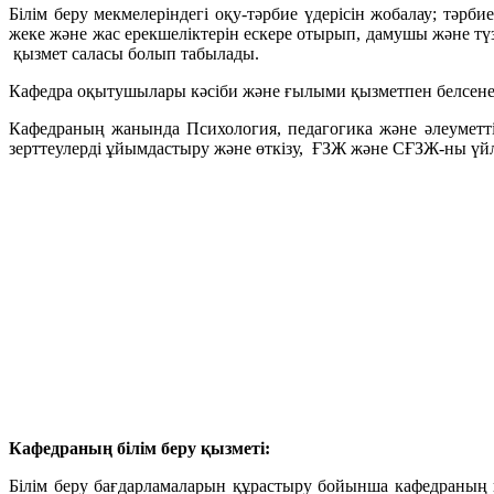
Білім беру мекмелеріндегі оқу-тәрбие үдерісін жобалау; тәр
жеке және жас ерекшеліктерін ескере отырып, дамушы және түз
қызмет саласы болып табылады.
Кафедра оқытушылары кәсіби және ғылыми қызметпен белсене 
Кафедраның жанында Психология, педагогика және әлеуметтік
зерттеулерді ұйымдастыру және өткізу, ҒЗЖ және СҒЗЖ-ны үйл
Кафедраның білім беру қызметі
:
Білім беру бағдарламаларын құрастыру бойынша кафедраның қ