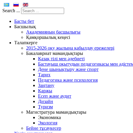
Search ...
Басты бет
Басшылық
Академияның басшылығы
Қамқоршылық кеңесі
Талапкерге
2015-2026 оқу жылына қабылдау ережелері
Бакалавриат мамандықтары
Қазақ тілі мен әдебиеті
Бастауыш оқытудың педагогикасы мен әдістем
Дене шынықтыру және спорт
Тарих
Педагогика және психология
Заңтану
Қаржы
Есеп және аудит
Дизайн
Туризм
Магистратура мамандықтары
Экономика
Экология
Бейне тұсаукесер