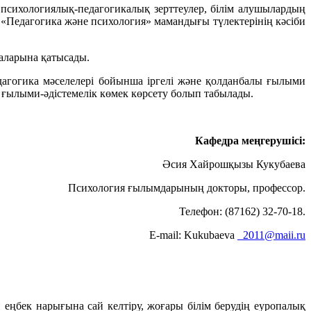
а психологиялық-педагогикалық зерттеулер, білім алушылардың
- «Педагогика және психология» мамандығы түлектерінің кәсіби
аларына қатысады.
едагогика мәселелері бойынша іргелі және қолданбалы ғылыми
 ғылыми-әдістемелік көмек көрсету болып табылады.
Кафедра меңгерушісі:
Әсия Хайрошқызы Кукубаева
Психология ғылымдарының докторы, профессор.
Телефон: (87162) 32-70-18.
Е-mail: Kukubaeva
_2011@maii.ru
еңбек нарығына сай келтіру, жоғары білім берудің еуропалық