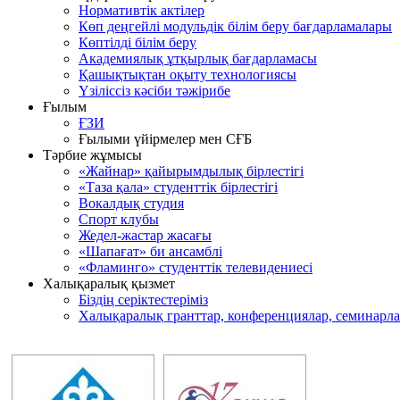
Нормативтік актілер
Көп деңгейлі модульдік білім беру бағдарламалары
Көптілді білім беру
Академиялық ұтқырлық бағдарламасы
Қашықтықтан оқыту технологиясы
Үзіліссіз кәсіби тәжірибе
Ғылым
ҒЗИ
Ғылыми үйірмелер мен СҒБ
Тәрбие жұмысы
«Жайнар» қайырымдылық бірлестігі
«Таза қала» студенттік бірлестігі
Вокалдық студия
Спорт клубы
Жедел-жастар жасағы
«Шапағат» би ансамблі
«Фламинго» студенттік телевидениесі
Халықаралық қызмет
Біздің серіктестеріміз
Халықаралық гранттар, конференциялар, семинарл