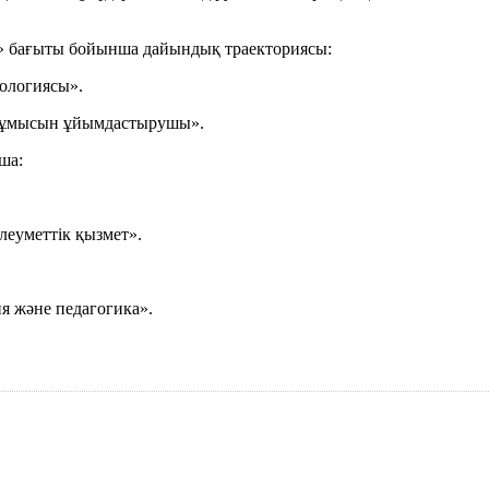
і» бағыты бойынша дайындық траекториясы:
хологиясы».
е жұмысын ұйымдастырушы».
ша:
леуметтік қызмет».
я және педагогика».