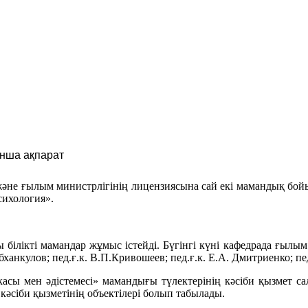
нша ақпарат
және ғылым министрлігінің лицензиясына сай екі мамандық бо
сихология».
ілікті мамандар жұмыс істейді. Бүгінгі күні кафедрада ғылым 
бханкулов; пед.ғ.к. В.П.Кривошеев; пед.ғ.к. Е.А. Дмитриенко; пед
асы мен әдістемесі» мамандығы түлектерінің кәсіби қызмет с
кәсіби қызметінің объектілері болып табылады.