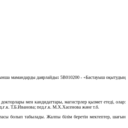
йынша мамандарды даярлайды
:
5В010200 - «Бастауыш оқытудың
докторлары мен кандидаттары, магистрлер қызмет етеді, олар:
.ғ.к. Т.Б.Иванова; пед.ғ.к. М.Х.Хасенова және т.б.
аласы болып табылады. Жалпы білім беретін мектептер, шағын