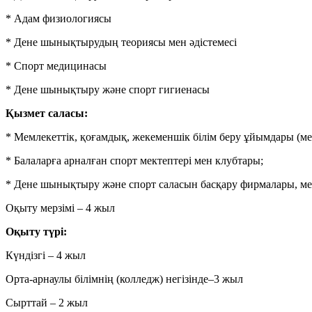
* Адам физиологиясы
* Дене шынықтырудың теориясы мен әдістемесі
* Спорт медицинасы
* Дене шынықтыру және спорт гигиенасы
Қызмет саласы:
* Мемлекеттік, қоғамдық, жекеменшік білім беру ұйымдары (мек
* Балаларға арналған спорт мектептері мен клубтары;
* Дене шынықтыру және спорт саласын басқару фирмалары, мем
Оқыту мерзімі – 4 жыл
Оқыту түрі:
Күндізгі – 4 жыл
Орта-арнаулы білімнің (колледж) негізінде–3 жыл
Сырттай – 2 жыл