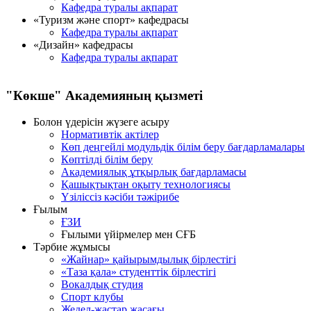
Кафедра туралы ақпарат
«Туризм және спорт» кафедрасы
Кафедра туралы ақпарат
«Дизайн» кафедрасы
Кафедра туралы ақпарат
"Көкше" Академияның қызметi
Болон үдерісін жүзеге асыру
Нормативтік актілер
Көп деңгейлі модульдік білім беру бағдарламалары
Көптілді білім беру
Академиялық ұтқырлық бағдарламасы
Қашықтықтан оқыту технологиясы
Үзіліссіз кәсіби тәжірибе
Ғылым
ҒЗИ
Ғылыми үйірмелер мен СҒБ
Тәрбие жұмысы
«Жайнар» қайырымдылық бірлестігі
«Таза қала» студенттік бірлестігі
Вокалдық студия
Спорт клубы
Жедел-жастар жасағы