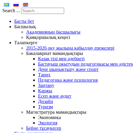
Search ...
Басты бет
Басшылық
Академияның басшылығы
Қамқоршылық кеңесі
Талапкерге
2015-2026 оқу жылына қабылдау ережелері
Бакалавриат мамандықтары
Қазақ тілі мен әдебиеті
Бастауыш оқытудың педагогикасы мен әдістем
Дене шынықтыру және спорт
Тарих
Педагогика және психология
Заңтану
Қаржы
Есеп және аудит
Дизайн
Туризм
Магистратура мамандықтары
Экономика
Экология
Бейне тұсаукесер