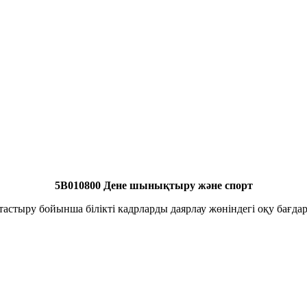
5В010800 Дене шынықтыру және спорт
астыру бойынша білікті кадрларды даярлау жөніндегі оқу бағда