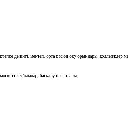
тепке дейінгі, мектеп, орта кәсіби оқу орындары, колледждер м
лекеттік ұйымдар, басқару органдары;