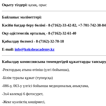
Оқыту тілдері:
қазақ, орыс
Байланыс мәліметтері:
Кәсіби бағдар беру бөлімі - 8-(7162)-33-42-82, +7-701-742-38-84
Оқу-әдістемелік орталық - 8-(7162)-32-61-40
Қабылдау бөлмесі - 8-(7162)-32-70-18
E-mail:
info@koksheacademy.kz
Кабылдау комиссиясына төмендегідей құжаттарды тапсыру
-Ректордың атына өтініш (үлгі бойынша),
-Білім туралы құжат (түпнұсқа)
-086-у, 063-у үлгісі бойынша медициналық анықтама,
-3х4 көлемді 6 фотосурет,
-Жеке куәліктің көшірмесі,