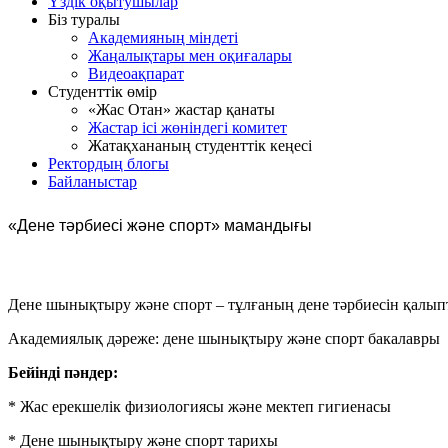
Үздік оқытушылар
Біз туралы
Академияның міндеті
Жаңалықтары мен оқиғалары
Видеоақпарат
Студенттік өмір
«Жас Отан» жастар қанаты
Жастар ісі жөніндегі комитет
Жатақхананың студенттік кеңесі
Ректордың блогы
Байланыстар
«Дене тәрбиесі және спорт» мамандығы
Дене шынықтыру және спорт – тұлғаның дене тәрбиесін қалыпт
Академиялық дәреже: дене шынықтыру және спорт бакалавры
Бейінді пәндер:
* Жас ерекшелік физиологиясы және мектеп гигиенасы
* Дене шынықтыру және спорт тарихы