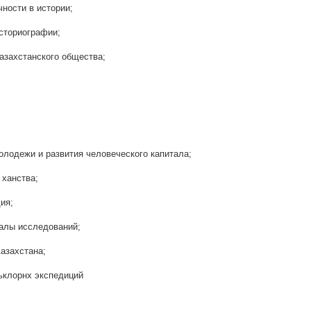
чности в истории;
историографии;
казахстанского общества;
;
молодежи и развития человеческого капитала;
 ханства;
ия;
иалы исследований;
Казахстана;
ьклорнх экспедиций