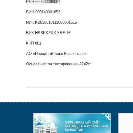
РНН 600300086081
БИН 000140001853
ИИК KZ536010111000001515
БИК HSBKKZKX КБЕ 16
КНП 861
АО «Народный Банк Казахстана»
Основание: за тестирование–2242тг