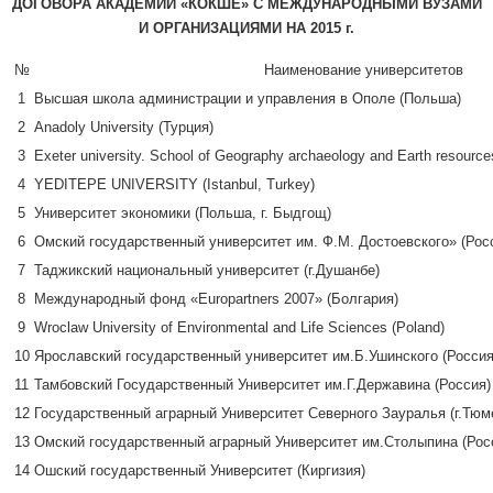
ДОГОВОРА АКАДЕМИИ «КОКШЕ» C МЕЖДУНАРОДНЫМИ ВУЗАМИ
И ОРГАНИЗАЦИЯМИ НА 2015 г.
№
Наименование университетов
1
Высшая школа администрации и управления в Ополе (Польша)
2
Anadoly University (Турция)
3
Exeter university. School of Geography archaeology and Earth resourc
4
YEDITEPE UNIVERSITY (Istanbul, Turkey)
5
Университет экономики (Польша, г. Быдгощ)
6
Омский государственный университет им. Ф.М. Достоевского» (Рос
7
Таджикский национальный университет (г.Душанбе)
8
Международный фонд «Europartners 2007» (Болгария)
9
Wroclaw University of Environmental and Life Sciences (Poland)
10
Ярославский государственный университет им.Б.Ушинского (Россия
11
Тамбовский Государственный Университет им.Г.Державина (Россия)
12
Государственный аграрный Университет Северного Зауралья (г.Тюм
13
Омский государственный аграрный Университет им.Столыпина (Рос
14
Ошский государственный Университет (Киргизия)