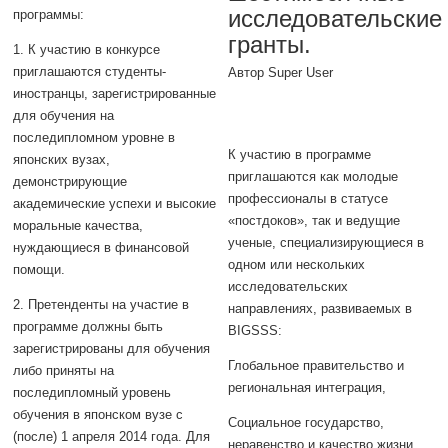
исследовательские
программы:
гранты.
1. К участию в конкурсе
приглашаются студенты-
Автор Super User
иностранцы, зарегистрированные
для обучения на
последипломном уровне в
К участию в программе
японских вузах,
приглашаются как молодые
демонстрирующие
профессионалы в статусе
академические успехи и высокие
«постдоков», так и ведущие
моральные качества,
ученые, специализирующиеся в
нуждающиеся в финансовой
одном или нескольких
помощи.
исследовательских
2. Претенденты на участие в
направлениях, развиваемых в
программе должны быть
BIGSSS:
зарегистрированы для обучения
Глобальное правительство и
либо приняты на
региональная интеграция,
последипломный уровень
обучения в японском вузе с
Социальное государство,
(после) 1 апреля 2014 года. Для
неравенство и качество жизни