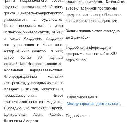
гранта Национального совета
владения английским. Каждый из
научных исследований Италии,
вузов-участников программы
гранта Центрально-европейского
предъявляет свои требования к
университета в Будапеште.
знанию языка стипендиатами.
Гость преподаватель в двух
Заявки принимаются ежегодно
испанских университетов, КГУТИ
до 1 декабря.
и Кокше Академии, Академии
гос. управления в Казахстане.
Подробная информация о
Автор 4 книг, соавтор 9 книг,
программе квот на сайте SIU:
автор более 80 научных
http://siu.no/
статьей.ЧленЭкспертногосовета
Ассамблеи народаКазахстана.
Членредакционной коллегии
четырехмеждународныхжурналов.
Владеет 6 языков, казахский в
процессеизучения. Имеет
Опубликовано в
практический опыт как медиатор
Международная деятельность
в следующих регионах: Европа,
Центральная Азия, Карибы,
Подробнее ...
Латинская Америка