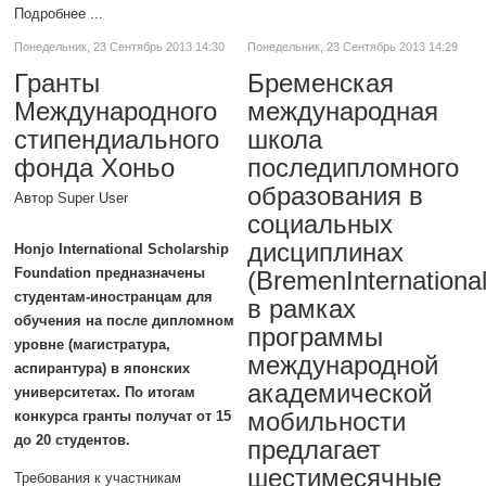
Подробнее ...
Понедельник, 23 Сентябрь 2013 14:30
Понедельник, 23 Сентябрь 2013 14:29
Гранты
Бременская
Международного
международная
стипендиального
школа
фонда Хоньо
последипломного
образования в
Автор Super User
социальных
дисциплинах
Honjo International Scholarship
Foundation предназначены
(BremenInternationa
студентам-иностранцам для
в рамках
обучения на после дипломном
программы
уровне (магистратура,
международной
аспирантура) в японских
академической
университетах. По итогам
мобильности
конкурса гранты получат от 15
до 20 студентов
.
предлагает
шестимесячные
Требования к участникам