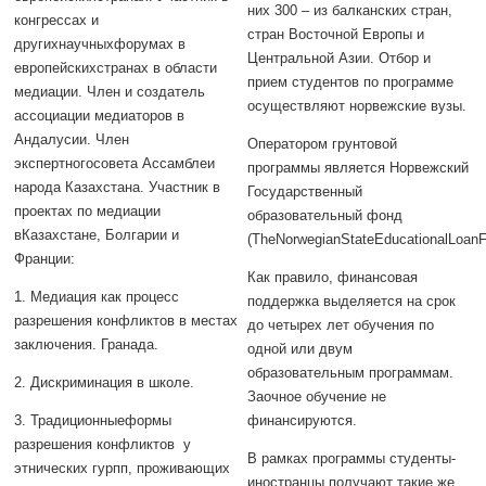
них 300 – из балканских стран,
конгрессах и
стран Восточной Европы и
другихнаучныхфорумах в
Центральной Азии. Отбор и
европейскихстранах в области
прием студентов по программе
медиации. Член и создатель
осуществляют норвежские вузы.
ассоциации медиаторов в
Андалусии. Член
Оператором грунтовой
экспертногосовета Ассамблеи
программы является Норвежский
народа Казахстана. Участник в
Государственный
проектах по медиации
образовательный фонд
вКазахстане, Болгарии и
(TheNorwegianStateEducationalLoanF
Франции:
Как правило, финансовая
1. Медиация как процесс
поддержка выделяется на срок
разрешения конфликтов в местах
до четырех лет обучения по
заключения. Гранада.
одной или двум
образовательным программам.
2. Дискриминация в школе.
Заочное обучение не
3. Традиционныеформы
финансируются.
разрешения конфликтов у
В рамках программы студенты-
этнических гурпп, проживающих
иностранцы получают такие же