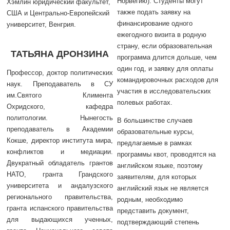
Норвегию). Студенты могут
Хэмлин юридический факультет,
также подать заявку на
США и Центрально-Европейский
финансирование одного
университет, Венгрия.
ежегодного визита в родную
страну, если образовательная
ТАТЬЯНА ДРОНЗИНА
программа длится дольше, чем
один год, и заявку для оплаты
Профессор, доктор политических
командировочных расходов для
наук. Преподаватель в СУ
участия в исследовательских
им.Святого Климента
полевых работах.
Охридского, кафедра
политологии. Нынегость
В большинстве случаев
преподаватель в Академии
образовательные курсы,
Кокше, директор института мира,
предлагаемые в рамках
конфликтов и медиации.
программы квот, проводятся на
Двукратный обладатель грантов
английском языке, поэтому
НАТО, гранта Грандского
заявителям, для которых
университета и андалузского
английский язык не является
регионального правительства,
родным, необходимо
гранта испанского правительства
представить документ,
для выдающихся ученных,
подтверждающий степень