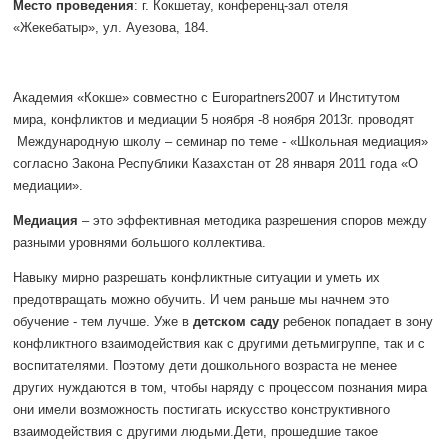
Место проведения
: г. Кокшетау, конференц-зал отеля
«Жекебатыр», ул. Ауезова, 184.
Академия «Кокше» совместно с Europartners2007 и Институтом
мира, конфликтов и медиации 5 ноября -8 ноября 2013г. проводят
Международную школу – семинар по теме - «Школьная медиация»
согласно Закона Республики Казахстан от 28 января 2011 года «О
медиации».
Медиация
– это эффективная методика разрешения споров между
разными уровнями большого коллектива.
Навыку мирно разрешать конфликтные ситуации и уметь их
предотвращать можно обучить. И чем раньше мы начнем это
обучение - тем лучше. Уже в
детском саду
ребенок попадает в зону
конфликтного взаимодействия как с другими детьмигруппе, так и с
воспитателями. Поэтому дети дошкольного возраста не менее
других нуждаются в том, чтобы наряду с процессом познания мира
они имели возможность постигать искусство конструктивного
взаимодействия с другими людьми.Дети, прошедшие такое