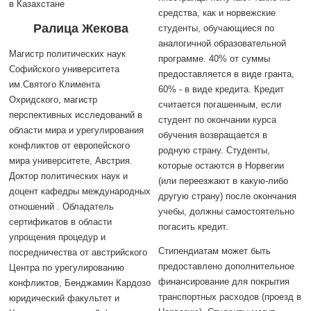
в Казахстане
средства, как и норвежские
Ралица Жекова
студенты, обучающиеся по
аналогичной образовательной
Магистр политических наук
программе. 40% от суммы
Софийского университета
предоставляется в виде гранта,
им.Святого Климента
60% - в виде кредита. Кредит
Охридского, магистр
считается погашенным, если
перспективных исследований в
студент по окончании курса
области мира и урегулирования
обучения возвращается в
конфликтов от европейского
родную страну. Студенты,
мира университете, Австрия.
которые остаются в Норвегии
Доктор политических наук и
(или переезжают в какую-либо
доцент кафедры международных
другую страну) после окончания
отношений . Обладатель
учебы, должны самостоятельно
сертификатов в области
погасить кредит.
упрощения процедур и
Стипендиатам может быть
посредничества от австрийского
предоставлено дополнительное
Центра по урегулированию
финансирование для покрытия
конфликтов, Бенджамин Кардозо
транспортных расходов (проезд в
юридический факультет и