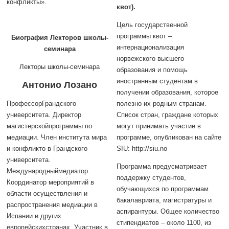
конфликты».
квот).
Цель государственной
программы квот –
Биография Лекторов школы-
интернационализация
семинара
норвежского высшего
Лекторы школы-семинара
образования и помощь
иностранным студентам в
Антонио Лозано
получении образования, которое
ПрофессорГрандского
полезно их родным странам.
университета. Директор
Список стран, граждане которых
магистерскойпрограммы по
могут принимать участие в
медиации. Член института мира
программе, опубликован на сайте
и конфликто в Грандского
SIU: http://siu.no
университета.
Программа предусматривает
Международныймедиатор.
поддержку студентов,
Координатор мероприятий в
обучающихся по программам
области осуществления и
бакалавриата, магистратуры и
распространения медиации в
аспирантуры. Общее количество
Испании и других
стипендиатов – около 1100, из
европейскихстранах. Участник в