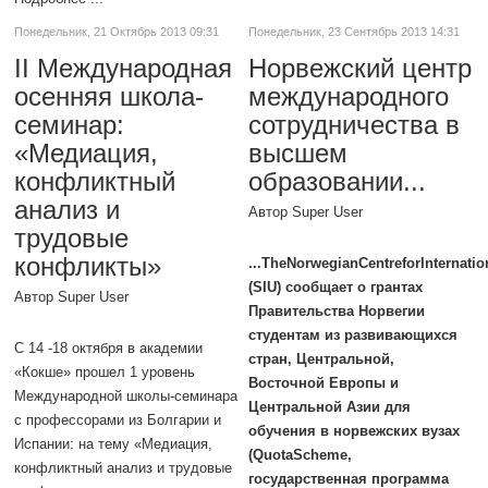
Понедельник, 21 Октябрь 2013 09:31
Понедельник, 23 Сентябрь 2013 14:31
II Международная
Норвежский центр
осенняя школа-
международного
семинар:
сотрудничества в
«Медиация,
высшем
конфликтный
образовании...
анализ и
Автор Super User
трудовые
конфликты»
...TheNorwegianCentreforInternati
(SIU) сообщает о грантах
Автор Super User
Правительства Норвегии
студентам из развивающихся
С 14 -18 октября в академии
стран, Центральной,
«Кокше» прошел 1 уровень
Восточной Европы и
Международной школы-семинара
Центральной Азии для
с профессорами из Болгарии и
обучения в норвежских вузах
Испании: на тему «Медиация,
(QuotaScheme,
конфликтный анализ и трудовые
государственная программа